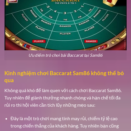
Ưu điểm trò chơi bài Baccarat tại Sam86
Kinh nghiệm chơi Baccarat Sam86 không thể bỏ
qua
Không quá khó để làm quen với cách chơi Baccarat Sam86.
Tuy nhiên để giành thưởng nhanh chóng và hạn chế tối đa
rủi ro thì hội viên cần tích lũy những mẹo sau:
Đây là một trò chơi mang tính may rủi, chiếm tỷ lệ cao
trong chiến thắng của khách hàng. Tuy nhiên bạn cũng