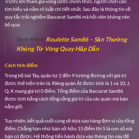
Trước khi tham gia vòng cược chính thức, người chơi cần
tìm hiểu và nắm rõ luật chi tiết nhất. Sau đây là thông tin về
quy tắc trải nghiệm Baccarat Sam86 mà hội viên không nên
bỏ qua:
Xem thêm:
Roulette Sam86 – Săn Thưởng
Khủng Từ Vòng Quay Hấp Dẫn
Cách tính điểm
Trong bộ bài Tây, quân tư 2 đến 9 tương đương với giá trị
được thể hiện trên lá. Riêng quân Át được tính là 1 và 10, J,
Q, K mang giá trị 0 điểm. Tổng điểm của Baccarat Sam86
được tính bằng cách tổng cộng giá trị của các quân mà bạn
nắm giữ.
Tuy nhiên, kết quả cuối cùng sẽ dựa vào hàng đơn vị của tổng
điểm. Chẳng hạn như bạn sở hữu 15 điểm thì 5 là con số mà
bạn có được. Hệ thống tiến hành dựa vào thông tin này để