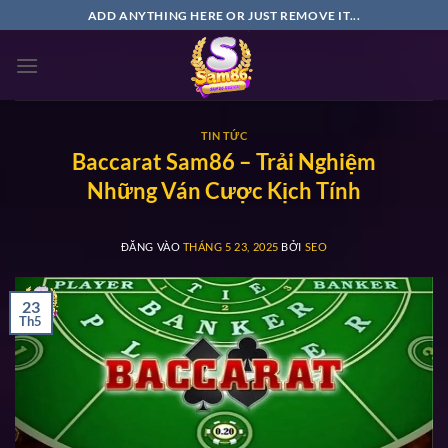
Bỏ
ADD ANYTHING HERE OR JUST REMOVE IT...
qua
nội
dung
TIN TỨC
Baccarat Sam86 – Trải Nghiệm
Những Ván Cược Kịch Tính
ĐĂNG VÀO
THÁNG 5 23, 2025
BỞI
SEO
23
Th5