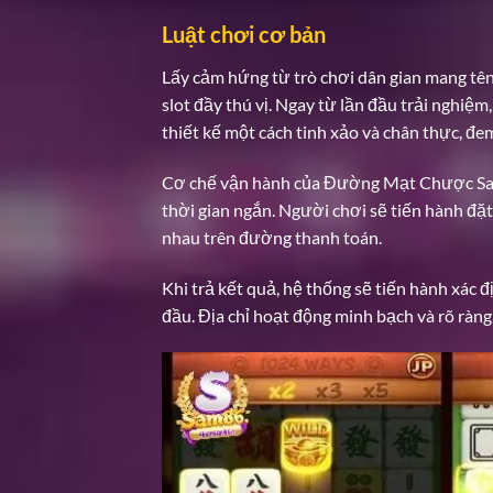
Luật chơi cơ bản
Lấy cảm hứng từ trò chơi dân gian mang t
slot đầy thú vị. Ngay từ lần đầu trải nghiệ
thiết kế một cách tinh xảo và chân thực, đem
Cơ chế vận hành của Đường Mạt Chược Sam8
thời gian ngắn. Người chơi sẽ tiến hành đặ
nhau trên đường thanh toán.
Khi trả kết quả, hệ thống sẽ tiến hành xác 
đầu. Địa chỉ hoạt động minh bạch và rõ ràng