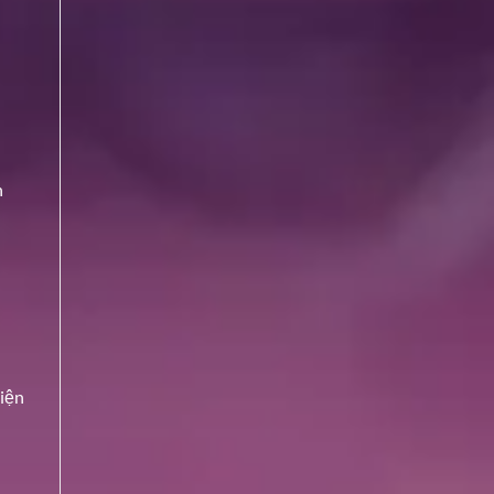
h
hiện