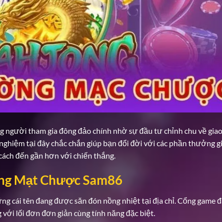
g người tham gia đông đảo chính nhờ sự đầu tư chỉnh chu về gia
 nghiệm tại đây chắc chắn giúp bạn đổi đời với các phần thưởng g
à cách đến gần hơn với chiến thắng.
ờng Mạt Chược Sam86
cái tên đang được săn đón nồng nhiệt tại địa chỉ. Cổng game đ
với lối đơn đơn giản cùng tính năng đặc biệt.