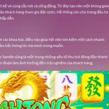
t kế vô cùng sắc nét và sống động. Từ đây tạo nên một không gian
đảo khách hàng tham gia đặt cược. Hệ thống còn chú trọng đầu tư
 hấp dẫn.
t các khoa học, điều này giúp hội viên tìm kiếm một cách nhanh
nắm bắt thông tin mà mình mong muốn.
c Sam86 cũng là một trong những yếu tố thu hút đông đảo thành
gián đoạn làm ảnh hưởng đến trải nghiệm của khách hàng.