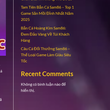
Tam Tiên Bắn Cá Sam86 – Top 1
Game Săn Mồi Đỉnh Nhất Năm
2025
Bắn Cá Hoàng Kim Sam86:
Đem Đảo Vàng Về Túi Khách
Hàng
Câu Cá Đổi Thưởng Sam86 –
Thể Loại Game Làm Giàu Siêu
Tốc
o
iá
Recent Comments
Không có bình luận nào để
hiển thị.
ã