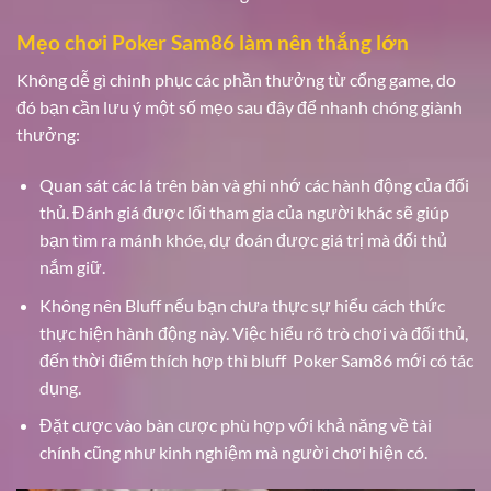
Mẹo chơi Poker Sam86 làm nên thắng lớn
Không dễ gì chinh phục các phần thưởng từ cổng game, do
đó bạn cần lưu ý một số mẹo sau đây để nhanh chóng giành
thưởng:
Quan sát các lá trên bàn và ghi nhớ các hành động của đối
thủ. Đánh giá được lối tham gia của người khác sẽ giúp
bạn tìm ra mánh khóe, dự đoán được giá trị mà đối thủ
nắm giữ.
Không nên Bluff nếu bạn chưa thực sự hiểu cách thức
thực hiện hành động này. Việc hiểu rõ trò chơi và đối thủ,
đến thời điểm thích hợp thì bluff Poker Sam86 mới có tác
dụng.
Đặt cược vào bàn cược phù hợp với khả năng về tài
chính cũng như kinh nghiệm mà người chơi hiện có.