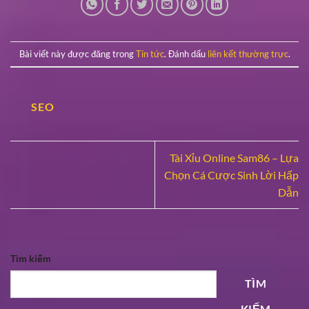
Bài viết này được đăng trong
Tin tức
. Đánh dấu
liên kết thường trực
.
SEO
Tài Xỉu Online Sam86 – Lựa
Chọn Cá Cược Sinh Lời Hấp
Dẫn
Tìm kiếm
TÌM
KIẾM