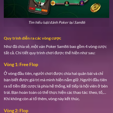
Tìm hiểu luật đánh Poker tại Sam86
Quy trình diễn ra các vòng cược
Như đã chia sẻ, một ván Poker Sam86 bao gồm 4 vòng cược
tất cả. Chi tiết quy trình chơi được thể hiện như sau:
Vòng 1: Free Flop
Ở vòng đầu tiên, người chơi được chia hai quân bài và chỉ
bạn biết được giá trị mà mình hiện nắm giữ. Người đầu tiên
ra số tiền đặt cược là phía hệ thống, kế tiếp là hội viên ở bên
trái. Bạn hoàn toàn có thể thực hiện các thao tác: theo, tố,…
Khi không còn ai tố thêm, vòng này kết thúc.
Vòng 2: Flop