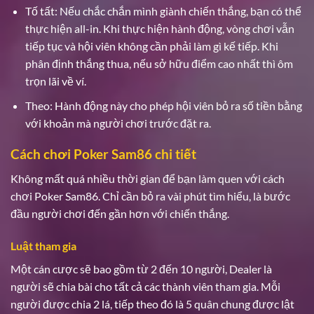
Tố tất: Nếu chắc chắn mình giành chiến thắng, bạn có thể
thực hiện all-in. Khi thực hiện hành động, vòng chơi vẫn
tiếp tục và hội viên không cần phải làm gì kế tiếp. Khi
phân định thắng thua, nếu sở hữu điểm cao nhất thì ôm
trọn lãi về ví.
Theo: Hành động này cho phép hội viên bỏ ra số tiền bằng
với khoản mà người chơi trước đặt ra.
Cách chơi Poker Sam86 chi tiết
Không mất quá nhiều thời gian để bạn làm quen với cách
chơi Poker Sam86. Chỉ cần bỏ ra vài phút tìm hiểu, là bước
đầu người chơi đến gần hơn với chiến thắng.
Luật tham gia
Một cán cược sẽ bao gồm từ 2 đến 10 người, Dealer là
người sẽ chia bài cho tất cả các thành viên tham gia. Mỗi
người được chia 2 lá, tiếp theo đó là 5 quân chung được lật